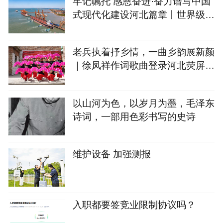
​牢记嘱托 感恩奋进·奋力谱写中国
式现代化建设河北篇章丨世界级深
水港潜能持续释放
老兵执着抒乡情，一曲乡韵展新颜
｜徐凤祥作词歌曲登录河北荧屏获
赞誉
以山河为色，以岁月为墨，毛泽东
诗词，一部用色彩书写的史诗
维护设备 加强测报
入职都要签竞业限制协议吗？