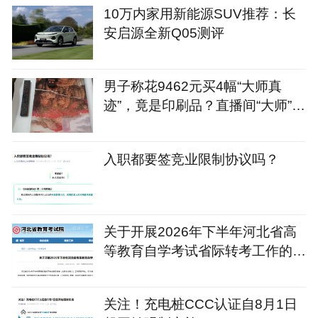
10万内家用新能源SUV推荐：长
安启源全新Q05测评
男子称花9462元买4幅“大师真
迹”，竟是印刷品？直播间“大师”人
设破绽百出，涉事企业注册地址为
宠物店
入职都要签竞业限制协议吗？
关于开展2026年下半年河北省高
等教育自学考试省际转考工作的公
告
关注！充电桩CCC认证自8月1日