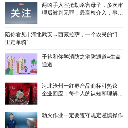
两凶手入室抢劫杀害母子，多次审
理后被判无罪，最高检介入，事发
近30年后凶手获刑
陪你看见 | 河北武安→西藏拉萨，一个农民的“千
里走单骑”
子衿和你学消防之消防通道=生命
通道
河北沧州一红枣产品商标引热议
企业回应：每个人的认知和理解不
同
动火作业一定要遵守规定谨慎操作