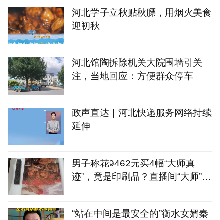
河北学子立秋贴秋膘，用烟火美食
迎初秋
河北馆陶拆除机关大院围墙引关
注，当地回应：方便群众停车
政声直达｜河北快递服务网络持续
延伸
男子称花9462元买4幅“大师真
迹”，竟是印刷品？直播间“大师”人
设破绽百出，涉事企业注册地址为
宠物店
“站在中间是最安全的”衡水女婿秦